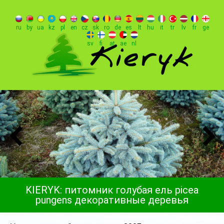
ru
by
ua
kz
pl
en
cz
sk
ro
de
es
lt
hu
it
tr
lv
fr
ge
sv
fi
at
ae
nl
KIERYK: питомник голубая ель picea
pungens декоративные деревья