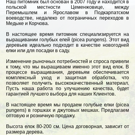
Наш питомник был основан в 2007 году и находится в
польской местности Цеменжовице, между
Перемышлем и Ярославом в Подкарпатском
воеводстве, недалеко от пограничных переходов в
Медыке и Корчова.
В настоящее время питомник специализируется на
выращивании голубых елей (picea pungens). Этот вид
деревьев идеально подходит в качестве новогодней
елки или для посадки в саду.
Изменение рыночных потребностей и спроса привели
к тому, что мы выращиваем именно этот вид елок. В
процессе выращивания, деревьям обеспечивается
комплексный уход и защитная обработка, что
позволяет получить высококачественный материал.
Пусть наша работа по улучшению качества, будет
гарантией лучшего выбора для наших Клиентов.
В настоящее время мы продаем голубые елки (picea
pungens) в горшках и джутовых мешках. Предлагаем
оптовую и розничную продажу.
Высота елок 80-200 см. Цена договорная, зависит от
размера дерева.