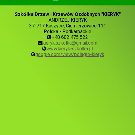
Szkółka Drzew i Krzewów Ozdobnych "KIERYK"
ANDRZEJ KIERYK
37-717 Kaszyce, Ciemięrzowice 111
Polska - Podkarpackie
+48 602 475 522
kieryk.szkolka@gmail.com
www.kieryk-szkolka.pl
google.com/view/polagro-kieryk